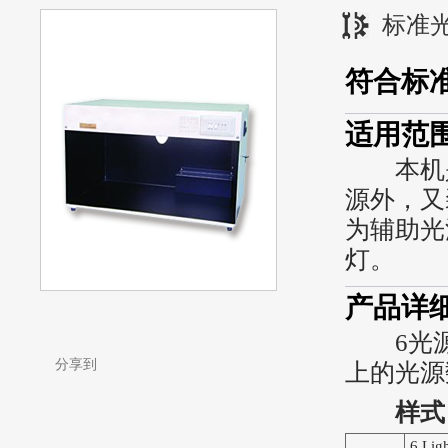
标准
符合标
适用范
本机是
源外，又
为辅助光
灯。
产品详
6光源
分享到
上的光源
样式
6 Lig