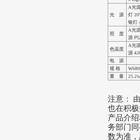
A光源
光 源
灯 2
银灯 
A光源 
照 度
源 约2
A光源 
色温度
源 42
电 源
规 格
W680
重 量
25.2
注意： 
也在积极
产品介绍
务部门同
数为准，