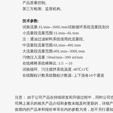
产品质量控制。
第三方检测、监督机构。
技术参数:
试验流量:1L/min--300L/min试验循环系统流量段划分
小流量段流量范围:1L/min--6L/min
注：通油过滤材料系统借用此流量段。
中流量段流量范围:6L/min--40L/min
大流量段流量范围:40L/min--300L/min
污物注入流量 :50ml/min--300 ml/min
在线稀释系统稀释比 :1:5 ～10
试验循环、污注搅拌系统温度 :40℃±1℃
在线颗粒计数系统颗粒计数器: 上下游各16个通道
注意： 由于公司产品在持续研发和升级过程中，同时公司
司网上展示的相关产品介绍和参数未能及时更新的，详细
效期内的产品单和报价单等在内的参数为准，恕不另行通