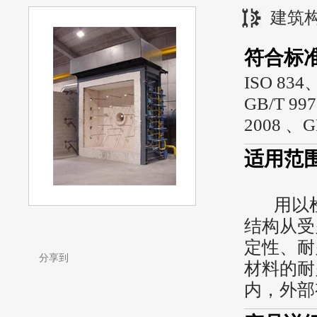
建筑
符合标
ISO 834
GB/T 997
2008 、GB
适用范
用以检
结构从受
定性、耐
分享到
材料的耐
内，外部