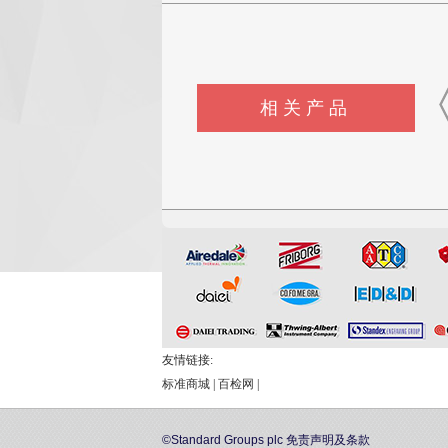
相关产品
混凝土导热系数测定仪
单根电线电缆燃烧测..
成束电缆
友情链接:
标准商城
|
百检网
|
©Standard Groups plc
免责声明及条款