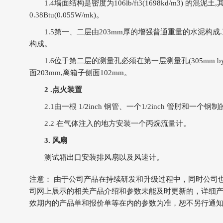
1.4墙面结构是密度为106lb/ft3(1698kd/m3) 的混泥土,
0.38Btu(0.055W/mk)。
1.5第一、二层由203mm厚的增强普通重量的水泥构成
构成。
1.6位于第二层的测量孔必须在第一层测量孔(305mm by
面203mm,离箱子侧面102mm。
2 .点火装置
2.1由一根 1/2inch 钢管、一个1/2inch 管肘和一个
2.2 在气体注入的地方安装一个丙烷流量计。
3. 风扇
测试箱出口安装排风扇以及风速计。
注意： 由于公司产品在持续研发和升级过程中，同时公司
司网上展示的相关产品介绍和参数未能及时更新的，详细
效期内的产品单和报价单等在内的参数为准，恕不另行通