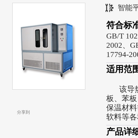
智能
符合标
GB/T 10
2002、GB
17794-2
适用范
该导热
板、苯板
保温材料
分享到
软料等各
产品详