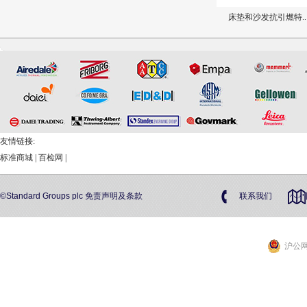
屋顶/光伏电池组件..
建筑构件耐火试验水..
床垫和沙发抗引燃特..
友情链接:
标准商城
|
百检网
|
©Standard Groups plc
免责声明及条款
联系我们
沪公网安