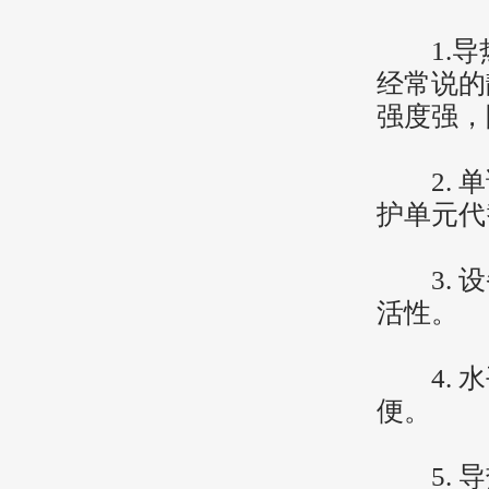
1.导
经常说的
强度强，
2. 单
护单元代
3. 设
活性。
4. 水
便。
5. 导