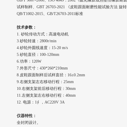
GB/T 9867-2008、ISO 4649：2002《硫化橡胶或热
试样制样、GBT 26703-2021 《皮鞋跟面耐磨性能试验方法 
QB/T1002-2015、GB/T26703-2011标准
技术参数：
1. 砂轮传动方式：高速电动机
3.砂轮转速：2800r/min
4.砂轮外圆线速度：15-20 m/s
5.砂轮直径：100-120mm
6.功率：120W
7.外形尺寸：430*260*210mm
8.皮鞋跟面制样后试样直径：16±0.2mm
9.右侧支架左右移动行程：25mm
10.右侧支架前后移动行程：30mm
11.左侧支架左右移动行程：40mm
12. 电源：1∮ ，AC220V 3A
仪器特性：
全封闭设计。