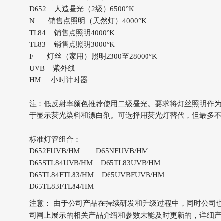
D652 人造昼光（2级）6500°K
N 销售点照明（天然灯）4000°K
TL84 销售点照明4000°K
TL83 销售点照明3000°K
F 灯丝（家用）照明2300至28000°K
UVB 紫外线
HM 小时计时器
注：低反射率颜色推荐使用二级昼光。要求将灯丝照明作为同
于显示荧光染料和漂白剂。可选择用荧光灯替代，但最多
标准灯管组合：
D652FUVB/HM D65NFUVB/HM
D65STL84UVB/HM D65TL83UVB/HM
D65TL84FTL83/HM D65UVBFUVB/HM
D65TL83FTL84/HM
注意： 由于公司产品在持续研发和升级过程中，同时公司
司网上展示的相关产品介绍和参数未能及时更新的，详细