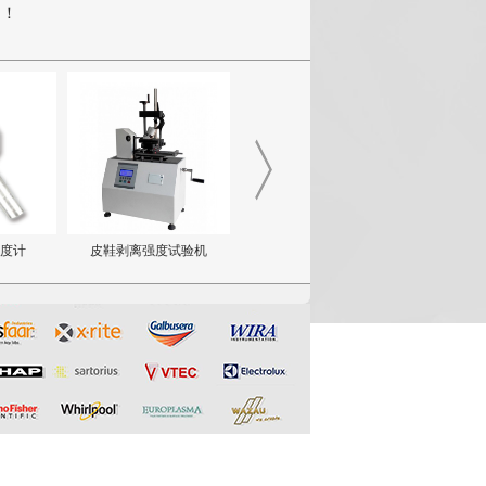
知！
 硬度计
皮鞋剥离强度试验机
硫化程度测试仪（肖..
电动摩