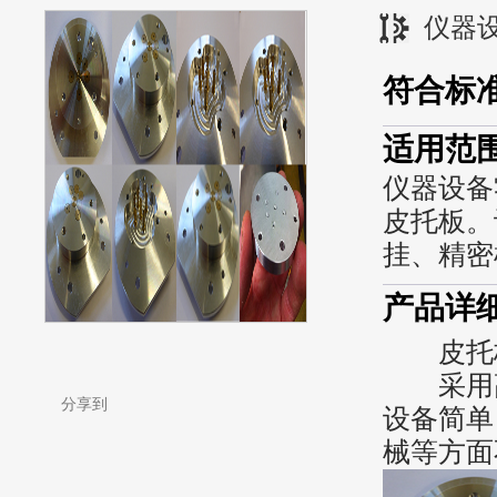
仪器
符合标
适用范
仪器设备
皮托板。
挂、精密
产品详
皮托
采用高
分享到
设备简单
械等方面