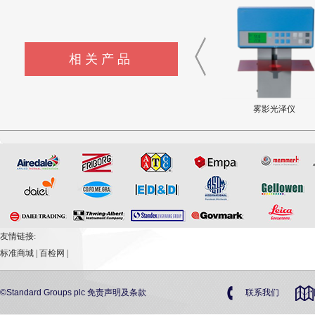
相关产品
土工膜渗透系数测定仪
PMA 2106 非加权UVB传感
雾影光泽仪
器
友情链接:
标准商城
|
百检网
|
©Standard Groups plc
免责声明及条款
联系我们