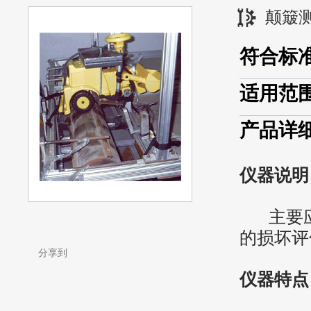
颠簸
符合标
适用范
产品详
仪器说明
主要应
的损坏评
分享到
仪器特点