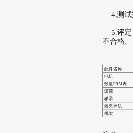
4.测试
5.评定
不合格。
配件名称
电机
数显PRM表
滚筒
轴承
装夹导轨
机架