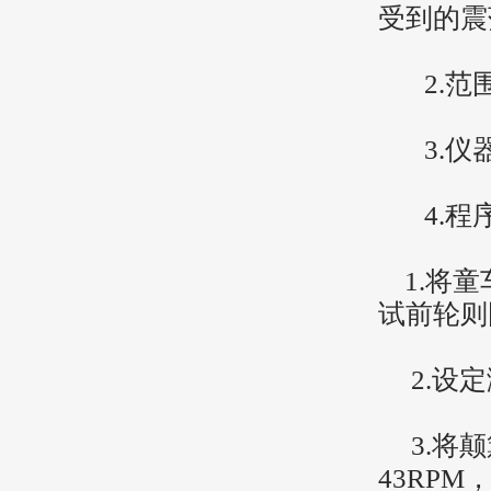
受到的震
2.范
3.仪
4.程
1.将童
试前轮则
2.设定
3.将颠
43RP