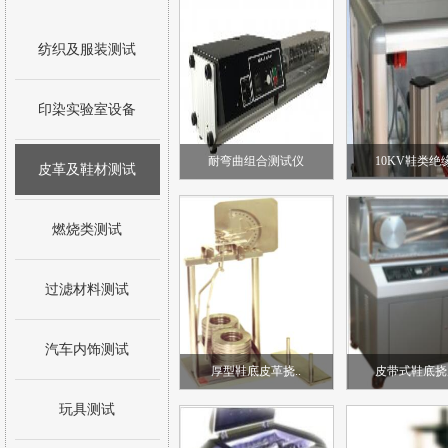
纺织及服装测试
印染实验室设备
耐弯曲组合测试仪
10KV鞋类绝缘
皮革及鞋材测试
燃烧类测试
过滤材料测试
汽车内饰测试
厚型鞋底皮革挠..
皮带式鞋底挠
玩具测试