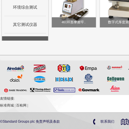
环境综合测试
461环形摩擦牢..
数字式厚度测
其它测试仪器
友情链接:
标准商城
|
百检网
|
©Standard Groups plc
免责声明及条款
联系我们