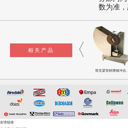
数为准，
相关产品
单测试位起球测试仪
低温型Bally挠度测..
简支梁管材摆锤冲击..
友情链接: